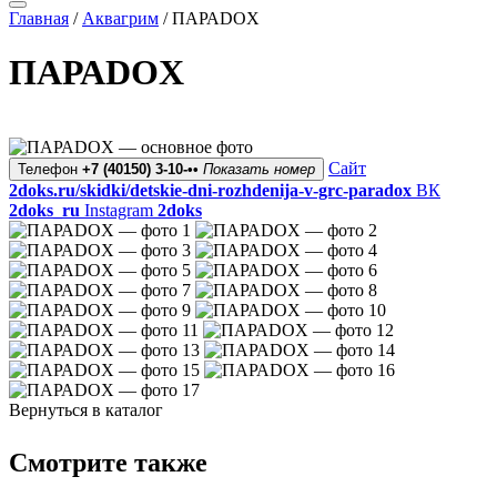
Главная
/
Аквагрим
/
ПАРАDOX
ПАРАDOX
Сайт
Телефон
+7 (40150) 3-10-••
Показать номер
2doks.ru/skidki/detskie-dni-rozhdenija-v-grc-paradox
ВК
2doks_ru
Instagram
2doks
Вернуться в каталог
Смотрите также