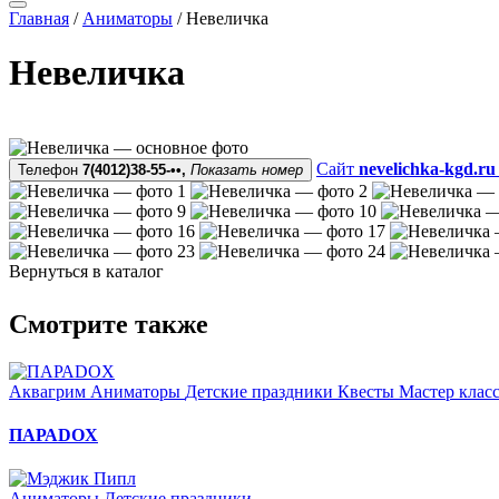
Главная
/
Аниматоры
/
Невеличка
Невеличка
Сайт
nevelichka-kgd.ru
Телефон
7(4012)38-55-••,
Показать номер
Вернуться в каталог
Смотрите также
Аквагрим
Аниматоры
Детские праздники
Квесты
Мастер клас
ПАРАDOX
Аниматоры
Детские праздники