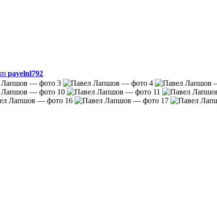
am
pavelnl792