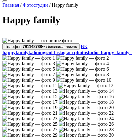
Главная
/
Фотостудии
/
Happy family
Happy family
ВК
Телефон
791148788••
Показать номер
happyfamilykaliningrad
Instagram
photostudio_happy_family_